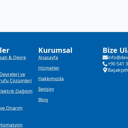
ler
Kurumsal
Bize Ul
isatı & Devre
Anasayfa
info@dev
+90 541 3
Hizmetler
Başakşehi
Devreleri ve
Hakkımızda
rrufu Çözümleri
İletişim
Elektrik Dağıtım
Blog
t ve Onarım
e Otomasyon